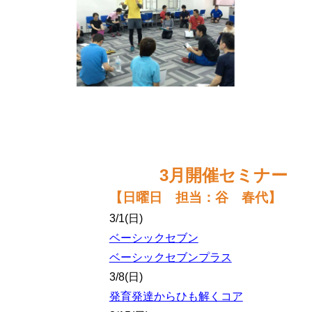
3月開催セミナー
【
日曜日 担当：谷 春代
】
3/1(日)
ベーシックセブン
ベーシックセブンプラス
3/8(日)
発育発達からひも解くコア