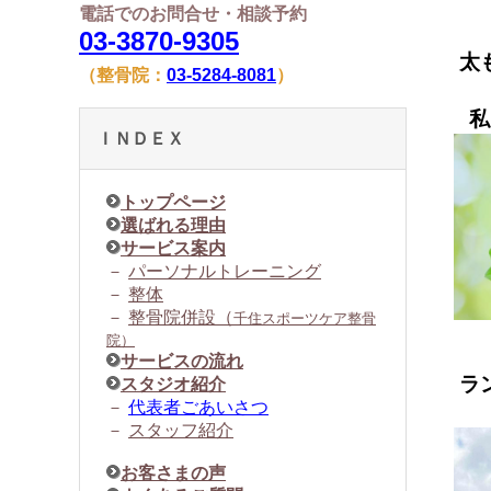
電話でのお問合せ・相談予約
03-3870-9305
太
（整骨院：
03-5284-8081
）
私
ＩＮＤＥＸ
トップページ
選ばれる理由
サービス案内
－
パーソナルトレーニング
－
整体
－
整骨院併設（
千住スポーツケア整骨
院）
サービスの流れ
ラ
スタジオ紹介
－
代表者ごあいさつ
－
スタッフ紹介
お客さまの声