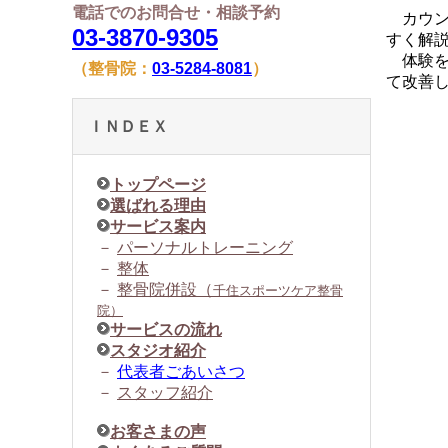
電話でのお問合せ・相談予約
カウン
03-3870-9305
すく解
体験を
（整骨院：
03-5284-8081
）
て改善
ＩＮＤＥＸ
トップページ
選ばれる理由
サービス案内
－
パーソナルトレーニング
－
整体
－
整骨院併設（
千住スポーツケア整骨
院）
サービスの流れ
スタジオ紹介
－
代表者ごあいさつ
－
スタッフ紹介
お客さまの声