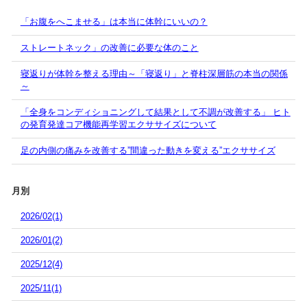
「お腹をへこませる」は本当に体幹にいいの？
ストレートネック」の改善に必要な体のこと
寝返りが体幹を整える理由～「寝返り」と脊柱深層筋の本当の関係
～
「全身をコンディショニングして結果として不調が改善する」 ヒト
の発育発達コア機能再学習エクササイズについて
足の内側の痛みを改善する”間違った動きを変える”エクササイズ
月別
2026/02(1)
2026/01(2)
2025/12(4)
2025/11(1)