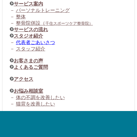
サービス案内
－
パーソナルトレーニング
－
整体
－
整骨院併設（
千住スポーツケア整骨院）
サービスの流れ
スタジオ紹介
－
代表者ごあいさつ
－
スタッフ紹介
お客さまの声
よくあるご質問
アクセス
お悩み相談室
－
体の不調を改善したい
－
猫背を改善したい
ブログ
セミナー・イベント案内